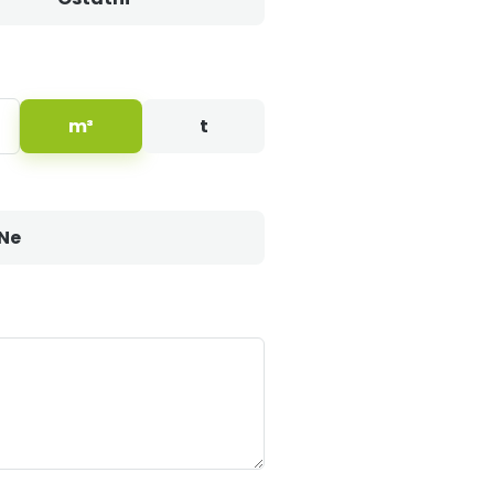
m³
t
Ne