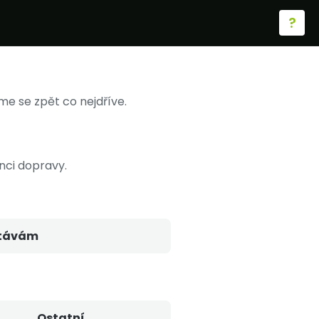
?
e se zpět co nejdříve.
nci dopravy.
távám
Ostatní